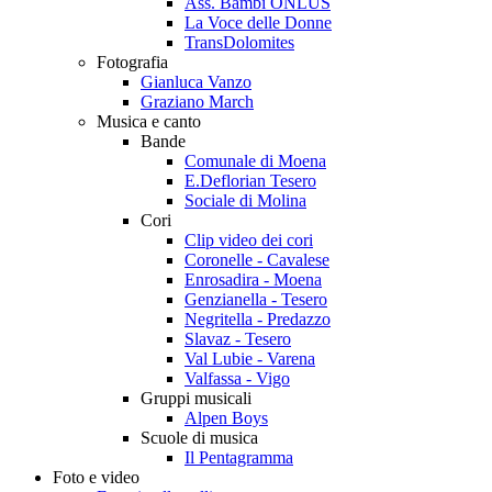
Ass. Bambi ONLUS
La Voce delle Donne
TransDolomites
Fotografia
Gianluca Vanzo
Graziano March
Musica e canto
Bande
Comunale di Moena
E.Deflorian Tesero
Sociale di Molina
Cori
Clip video dei cori
Coronelle - Cavalese
Enrosadira - Moena
Genzianella - Tesero
Negritella - Predazzo
Slavaz - Tesero
Val Lubie - Varena
Valfassa - Vigo
Gruppi musicali
Alpen Boys
Scuole di musica
Il Pentagramma
Foto e video