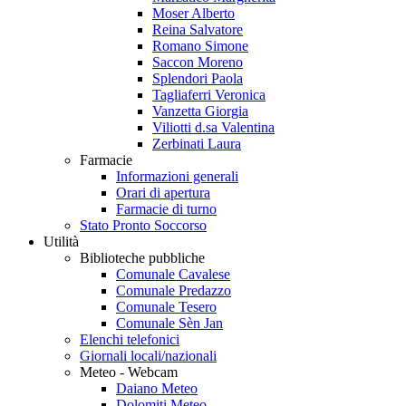
Moser Alberto
Reina Salvatore
Romano Simone
Saccon Moreno
Splendori Paola
Tagliaferri Veronica
Vanzetta Giorgia
Viliotti d.sa Valentina
Zerbinati Laura
Farmacie
Informazioni generali
Orari di apertura
Farmacie di turno
Stato Pronto Soccorso
Utilità
Biblioteche pubbliche
Comunale Cavalese
Comunale Predazzo
Comunale Tesero
Comunale Sèn Jan
Elenchi telefonici
Giornali locali/nazionali
Meteo - Webcam
Daiano Meteo
Dolomiti Meteo