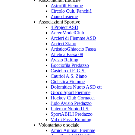
Ass.Culturali/Ludiche
Astrofili Fiemme
Circolo Cult. Panchià
Ziano Insieme
Associazioni Sportive
4 Project ASD
AereoModelClub
Arcieri di Fiemme ASD
Arcieri Ziano
ArtisticoGhiaccio Fassa
Atletica Fassa 08
Avisio Rafting
Bocciofila Predazzo
Castello di F. G.S.
Cauriol A.S. Ziano
Ciclistica Fiemme
Dolomitica Nuoto ASD ctt
Gioco Sport Fiemme
Hockey Club Cornacci
Judo Avisio Predazzo
Latemar Nuoto U.S.
SportABILI Predazzo
Val di Fassa Running
Volontariato e sociale
Amici Animali Fiemme