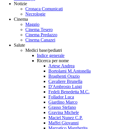
Notizie
Cronaca Comunicati
Necrologie
Cinema
Maggio
Cinema Tesero
Cinema Predazzo
Cinema Canazei
Salute
Medici base/pediatri
Indice generale
Ricerca per nome
Artese Andrea
Bortolami M.Antonella
Braghenti Orazio
Cavaliere Brunella
D'Ambrosio Luigi
Fedeli Benedetta M.C.
Follador Luca
Giardino Marco
Grasso Stefano
Gravina Michele
Maciel Nunez C.P.
Maffei Giovanni
Marzatico Margherita