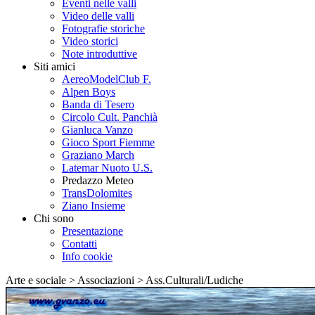
Eventi nelle valli
Video delle valli
Fotografie storiche
Video storici
Note introduttive
Siti amici
AereoModelClub F.
Alpen Boys
Banda di Tesero
Circolo Cult. Panchià
Gianluca Vanzo
Gioco Sport Fiemme
Graziano March
Latemar Nuoto U.S.
Predazzo Meteo
TransDolomites
Ziano Insieme
Chi sono
Presentazione
Contatti
Info cookie
Arte e sociale > Associazioni > Ass.Culturali/Ludiche