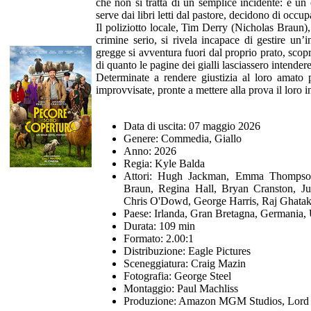
che non si tratta di un semplice incidente: è un
serve dai libri letti dal pastore, decidono di occu
Il poliziotto locale, Tim Derry (Nicholas Braun)
crimine serio, si rivela incapace di gestire un’i
gregge si avventura fuori dal proprio prato, sc
di quanto le pagine dei gialli lasciassero intendere
Determinate a rendere giustizia al loro amato p
improvvisate, pronte a mettere alla prova il loro
Data di uscita: 07 maggio 2026
Genere: Commedia, Giallo
Anno: 2026
Regia: Kyle Balda
Attori: Hugh Jackman, Emma Thompson,
Braun, Regina Hall, Bryan Cranston, Ju
Chris O'Dowd, George Harris, Raj Ghatak,
Paese: Irlanda, Gran Bretagna, Germania
Durata: 109 min
Formato: 2.00:1
Distribuzione: Eagle Pictures
Sceneggiatura: Craig Mazin
Fotografia: George Steel
Montaggio: Paul Machliss
Produzione: Amazon MGM Studios, Lord Mi