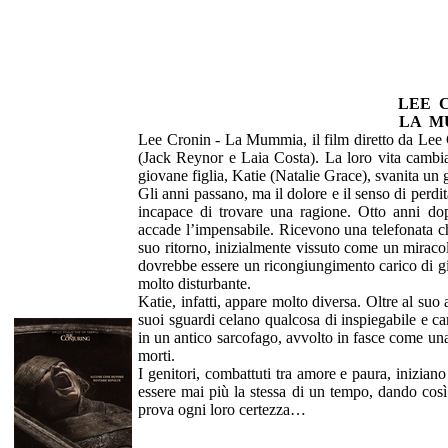
LEE 
LA M
Lee Cronin - La Mummia, il film diretto da Lee C
(Jack Reynor e Laia Costa). La loro vita cambi
giovane figlia, Katie (Natalie Grace), svanita un 
Gli anni passano, ma il dolore e il senso di perd
incapace di trovare una ragione. Otto anni d
accade l’impensabile. Ricevono una telefonata c
suo ritorno, inizialmente vissuto come un miraco
dovrebbe essere un ricongiungimento carico di gi
molto disturbante.
Katie, infatti, appare molto diversa. Oltre al suo
suoi sguardi celano qualcosa di inspiegabile e cari
in un antico sarcofago, avvolto in fasce come 
morti.
I genitori, combattuti tra amore e paura, iniziano
essere mai più la stessa di un tempo, dando così
prova ogni loro certezza…