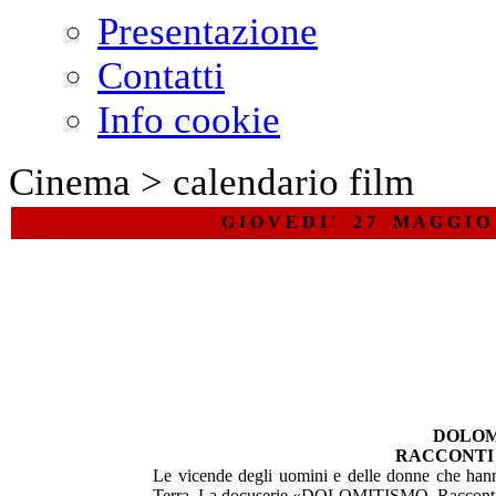
Presentazione
Contatti
Info cookie
Cinema > calendario film
G I O V E D I ' 2 7 M A G G I O
DOLOM
RACCONTI
Le vicende degli uomini e delle donne che hanno
Terra. La docuserie «DOLOMITISMO. Racconti Ve