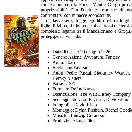
connessione con la Forza. Mentre Grogu proseg
proprie abilità, Din Djarin è incaricato di u
confrontarsi con minacce sconosciute.
Tra galassie senza legge, equilibri politici fragil
figlio di Jabba, il film mette al centro sia le ten
complesso legame tra il Mandaloriano e Grogu, c
proteggersi a vicenda.
Data di uscita: 20 maggio 2026
Genere: Azione, Avventura, Fantasy
Anno: 2026
Regia: Jon Favreau
Attori: Pedro Pascal, Sigourney Weaver
Hemky Madera
Paese: USA
Formato: Dolby Atmos
Distribuzione: The Walt Disney Company I
Sceneggiatura: Jon Favreau, Dave Filoni
Fotografia: David Klein
Montaggio: Dylan Firshein, Rachel Goodle
Musiche: Ludwig Goransson
Produzione: Lucasfilm