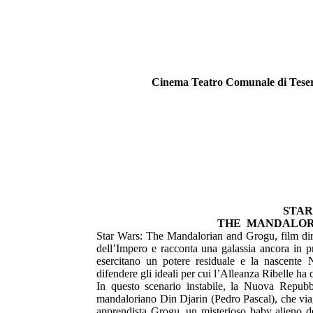
Cinema Teatro Comunale di Teser
STAR
THE MANDALOR
Star Wars: The Mandalorian and Grogu, film dir
dell’Impero e racconta una galassia ancora in pr
esercitano un potere residuale e la nascente
difendere gli ideali per cui l’Alleanza Ribelle ha
In questo scenario instabile, la Nuova Repubbl
mandaloriano Din Djarin (Pedro Pascal), che via
apprendista Grogu, un misterioso baby alieno de