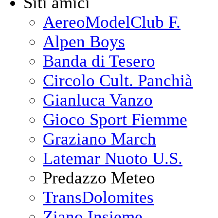
Siti amici
AereoModelClub F.
Alpen Boys
Banda di Tesero
Circolo Cult. Panchià
Gianluca Vanzo
Gioco Sport Fiemme
Graziano March
Latemar Nuoto U.S.
Predazzo Meteo
TransDolomites
Ziano Insieme