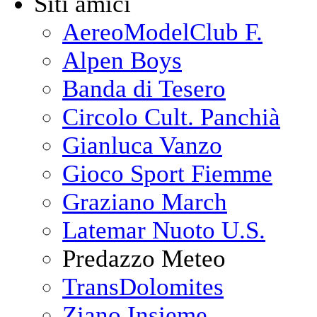
Siti amici
AereoModelClub F.
Alpen Boys
Banda di Tesero
Circolo Cult. Panchià
Gianluca Vanzo
Gioco Sport Fiemme
Graziano March
Latemar Nuoto U.S.
Predazzo Meteo
TransDolomites
Ziano Insieme