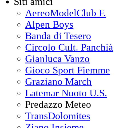
Siti amici
AereoModelClub F.
Alpen Boys
Banda di Tesero
Circolo Cult. Panchià
Gianluca Vanzo
Gioco Sport Fiemme
Graziano March
Latemar Nuoto U.S.
Predazzo Meteo
TransDolomites
Ziano Insieme