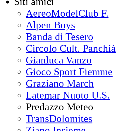
Siti amici
AereoModelClub F.
Alpen Boys
Banda di Tesero
Circolo Cult. Panchià
Gianluca Vanzo
Gioco Sport Fiemme
Graziano March
Latemar Nuoto U.S.
Predazzo Meteo
TransDolomites
Ziano Insieme