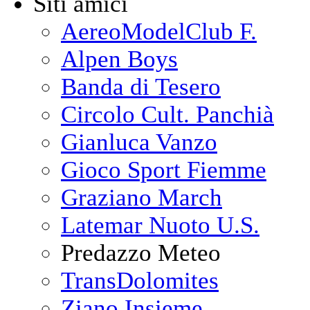
Siti amici
AereoModelClub F.
Alpen Boys
Banda di Tesero
Circolo Cult. Panchià
Gianluca Vanzo
Gioco Sport Fiemme
Graziano March
Latemar Nuoto U.S.
Predazzo Meteo
TransDolomites
Ziano Insieme