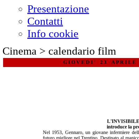
Presentazione
Contatti
Info cookie
Cinema > calendario film
G I O V E D I ' 2 3 A P R I L E
L'INVISIBIL
introduce la pro
Nel 1953, Gennaro, un giovane infermiere dell’i
futuro migliore nel Trentino. Destinato al manic